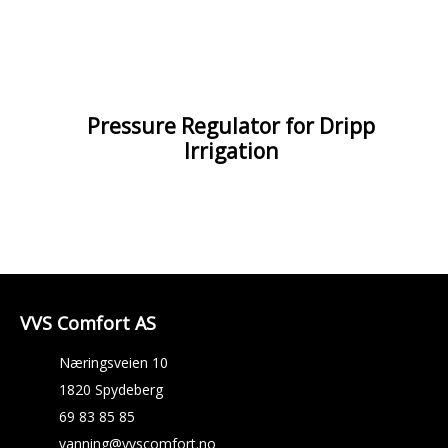
Pressure Regulator for Dripp
Irrigation
VVS Comfort AS
Næringsveien 10
1820 Spydeberg
69 83 85 85
vanning@vvscomfort.no