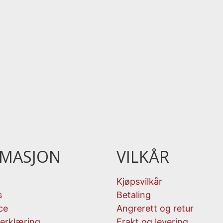
RMASJON
VILKÅR
Kjøpsvilkår
s
Betaling
ce
Angrerett og retur
erklæring
Frakt og levering