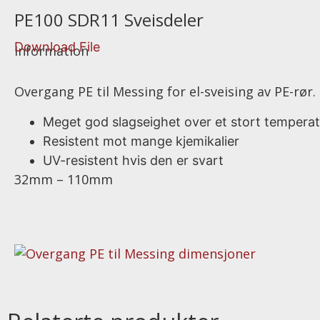
PE100 SDR11 Sveisdeler
Download File
Information
Overgang PE til Messing for el-sveising av PE-rør.
Meget god slagseighet over et stort temper
Resistent mot mange kjemikalier
UV-resistent hvis den er svart
32mm – 110mm