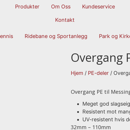
Produkter
Om Oss
Kundeservice
Kontakt
ennis
Ridebane og Sportanlegg
Park og Kir
Overgang P
Hjem
/
PE-deler
/ Overga
Overgang PE til Messing 
Meget god slagseig
Resistent mot mang
UV-resistent hvis d
32mm – 110mm