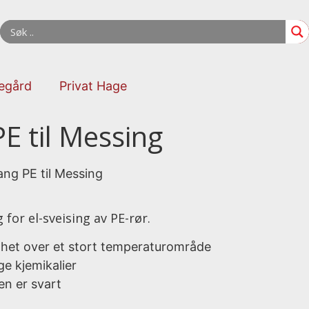
kegård
Privat Hage
E til Messing
ng PE til Messing
for el-sveising av PE-rør.
het over et stort temperaturområde
e kjemikalier
en er svart