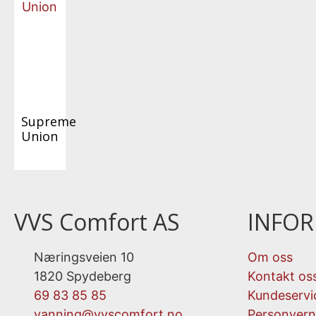
Supreme
Union
VVS Comfort AS
INFO
Næringsveien 10
Om oss
1820 Spydeberg
Kontakt os
69 83 85 85
Kundeservi
vanning@vvscomfort.no
Personvern