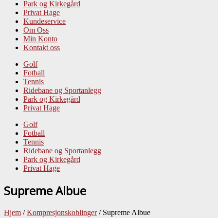
Park og Kirkegård
Privat Hage
Kundeservice
Om Oss
Min Konto
Kontakt oss
Golf
Fotball
Tennis
Ridebane og Sportanlegg
Park og Kirkegård
Privat Hage
Golf
Fotball
Tennis
Ridebane og Sportanlegg
Park og Kirkegård
Privat Hage
Supreme Albue
Hjem
/
Kompresjonskoblinger
/ Supreme Albue