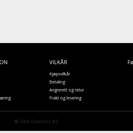
JON
VILKÅR
Fø
Kjøpsvilkår
Betaling
Angrerett og retur
læring
Frakt og levering
© VVS Comfort AS