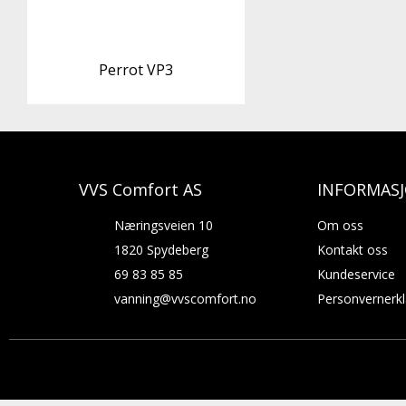
Perrot VP3
VVS Comfort AS
INFORMAS
Næringsveien 10
Om oss
1820 Spydeberg
Kontakt oss
69 83 85 85
Kundeservice
vanning@vvscomfort.no
Personvernerk